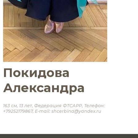
Покидова
Александра
163 см
,
13 лет
,
Федерация ФТСАРР
,
Телефон:
+79252179867
,
E-mail:
shcerbina@yandex.ru