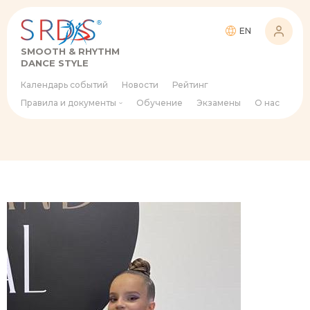
EN
SMOOTH & RHYTHM
DANCE STYLE
Календарь событий
Новости
Рейтинг
Правила и документы
Обучение
Экзамены
О нас