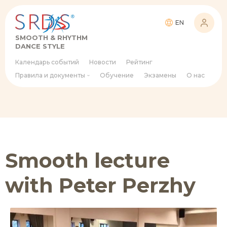
EN
SMOOTH & RHYTHM
DANCE STYLE
Календарь событий
Новости
Рейтинг
Правила и документы
Обучение
Экзамены
О нас
Smooth lecture
with Peter Perzhy