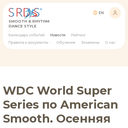
EN
SMOOTH & RHYTHM
DANCE STYLE
Календарь событий
Новости
Рейтинг
Правила и документы
Обучение
Экзамены
О нас
WDC World Super
Series по American
Smooth. Осенняя