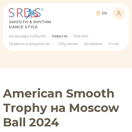
EN
SMOOTH & RHYTHM
DANCE STYLE
Календарь событий
Новости
Рейтинг
Правила и документы
Обучение
Экзамены
О нас
American Smooth
Trophy на Moscow
Ball 2024