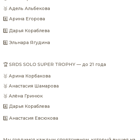
🥉 Адель Альбекова
4️⃣ Арина Егорова
5️⃣ Дарья Кораблева
6️⃣ Эльнара Ягудина
🏆 SRDS SOLO SUPER TROPHY — до 21 года
🥇 Арина Корбакова
🥈 Анастасия Шамарова
🥉 Алёна Гринюк
4️⃣ Дарья Кораблева
5️⃣ Анастасия Евсюкова
Мы гордимся каждым спортсменом, который вышел на