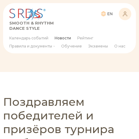
EN
SMOOTH & RHYTHM
DANCE STYLE
Календарь событий
Новости
Рейтинг
Правила и документы
Обучение
Экзамены
О нас
Поздравляем
победителей и
призёров турнира