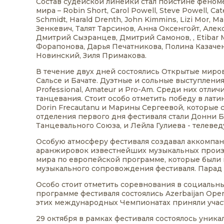
Состав судейской линейки стал поистине феном
мира – Robin Short, Carol Powell, Steve Powell, Ca
Schmidt, Harald Drenth, John Kimmins, Lizi Mor, M
Зенкевич, Талят Тарсинов, Анна Оксенгойт, Але
Дмитрий Сызранцев, Дмитрий Самонов, , Etibar 
Форапонова, Дарья Печатникова, Полина Казаченк
Новинский, Зиля Примакова.
В течение двух дней состоялись Открытые миро
Сальсе и Бачате. Дуэтные и сольные выступлени
Professional, Amateur и Pro-Am. Среди них отл
танцевания. Стоит особо отметить победу в ла
Dorin Frecautanu и Марины Сергеевой, которые 
отделения первого дня фестиваля стали Донни 
Танцевального Союза, и Лейла Гулиева - телеве
Особую атмосферу фестиваля создавал аккомпан
аранжировок известнейших музыкальных произв
мира по европейской программе, которые были
музыкального сопровождения фестиваля. Парад
Особо стоит отметить соревнования в социальн
программе фестиваля состоялись Azerbaijan Open
этих международных Чемпионатах приняли участ
29 октября в рамках фестиваля состоялось уника