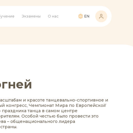
учение
Экзамены
О нас
EN
огней
 масштабам и красоте танцевально-спортивное и
ный конгресс, Чемпионат Мира по Европейской̆
о праздника танца в самом центре
зрителям. Особой честью было провести это
иева – общенационального лидера
страны.