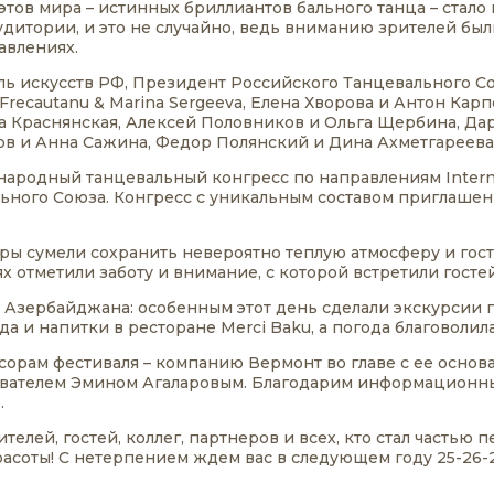
этов мира – истинных бриллиантов бального танца – стало
аудитории, и это не случайно, ведь вниманию зрителей б
авлениях.
ль искусств РФ, Президент Российского Танцевального С
 Frecautanu & Marina Sergeeva, Елена Хворова и Антон Ка
а Краснянская, Алексей Половников и Ольга Щербина, Да
ов и Анна Сажина, Федор Полянский и Дина Ахметгареева
ародный танцевальный конгресс по направлениям Internatio
ьного Союза. Конгресс с уникальным составом приглаше
ры сумели сохранить невероятно теплую атмосферу и го
х отметили заботу и внимание, с которой встретили госте
ру Азербайджана: особенным этот день сделали экскурсии
 и напитки в ресторане Merci Baku, а погода благоволила
орам фестиваля – компанию Вермонт во главе с ее осно
снователем Эмином Агаларовым. Благодарим информационн
.
елей, гостей, коллег, партнеров и всех, кто стал частью пе
асоты! С нетерпением ждем вас в следующем году 25-26-27 