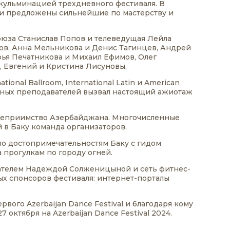
 кульминацией трехдневного фестиваля. В
ыли предложены сильнейшие по мастерству и
оюза Станислав Попов и телеведущая Лейла
рпов, Анна Мельникова и Денис Тагинцев, Андрей
рья Печатникова и Михаил Ефимов, Олег
, Евгений и Кристина Лисуновы,
nal Ballroom, International Latin и American
нных преподавателей вызвал настоящий ажиотаж
степриимство Азербайджана. Многочисленные
й в Баку команда организаторов.
 по достопримечательностям Баку с гидом
 прогулкам по городу огней.
вателем Надеждой Солженицыной и сеть фитнес-
ых спонсоров фестиваля: интернет-порталы
рвого Azerbaijan Dance Festival и благодаря кому
октября на Azerbaijan Dance Festival 2024.