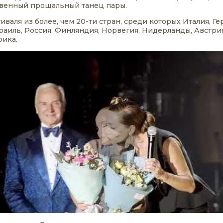
овенный прощальный танец пары.
валя из более, чем 20-ти стран, среди которых Италия, Г
зраиль, Россия, Финляндия, Норвегия, Нидерланды, Австри
рика.