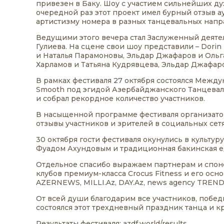
привезен в Баку. Шоу с участием сильнейших ду
очередной раз этот проект имел бурный отзыв 
артистизму номера в разных танцевальных напр
Ведущими этого вечера стал Заслуженный деяте
Гулиева. На сцене свои шоу представили – Dorin
и Наталья Парамоновы, Эльдар Джафаров и Ольг
Харламов и Татьяна Кудрявцева, Эльдар Джафар
В рамках фестиваля 27 октября состоялся Междун
Smooth под эгидой Азербайджанского Танцевал
и собрал рекордное количество участников.
В насыщенной программе фестиваля организато
отзывы участников и зрителей в социальных сетя
30 октября гости фестиваля окунулись в культу
Фуадом Ахундовым и традиционная бакинская еда
Отдельное спасибо выражаем партнерам и спонс
клубов премиум-класса Crocus Fitness и его о
AZERNEWS, MILLI.Az, DAY.Az, news agency TREND
От всей души благодарим все участников, победит
состоялся этот трехдневный праздник танца и кр
Результаты фестиваля:
azdf.world/results