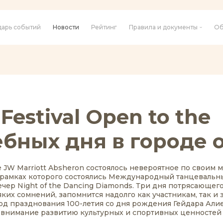
дарь событий
Новости
Рейтинг
Правила и документы
Об
Festival Open to the
ебных дня в городе 
ле JW Marriott Absheron состоялось невероятное по своим
l, в рамках которого состоялись Международный танцеваль
ер Night of the Dancing Diamonds. Три дня потрясающег
ких сомнений, запомнится надолго как участникам, так и 
год празднования 100-летия со дня рождения Гейдара Ал
 внимание развитию культурных и спортивных ценностей 