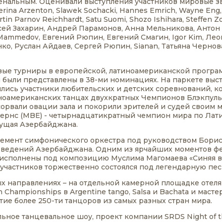
енальным. Оценивали выступления участников мировые з
terina Arzenton, Slawek Sochacki, Hannes Emrich, Wayne Eng, 
artin Parnov Reichhardt, Satu Suomi, Shozo Ishihara, Steffen
ксей Захарин, Андрей Парамонов, Анна Мельникова, Антон
Mammedov, Евгений Рюпин, Евгений Смагин, Igor Kim, Лео
о, Руслан Айдаев, Сергей Рюпин, Sianan, Татьяна Чернова
вые турниры в европейской, латиноамериканской программ
я были представлены в 38-ми номинациях. На паркете выс
ичились участники любительских и детских соревнований,
тиноамериканских танцах двухкратных Чемпионов Блэкпул
сорвали овации зала и покорили зрителей и судей своим
Бернс (MBE) - четырнадцатикратный чемпион мира по Л
дущая Азербайджана.
емент симфонического оркестра под руководством Бориса
едений Азербайджана. Одним из ярчайших моментов фес
 исполнены под композицию Муслима Магомаева «Синяя ве
 участников торжественно состоялся под легендарную пе
ых направлениях – на отдельной камерной площадке отел
 Championships в Argentine tango, Salsa и Bachata и мас
ие более 250-ти танцоров из самых разных стран мира.
льное танцевальное шоу, проект компании SRDS Night of 