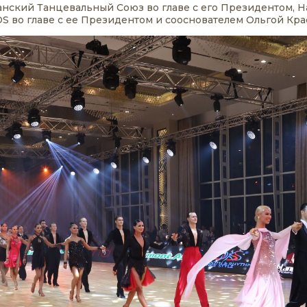
нский Танцевальный Союз во главе с его Президентом, 
 во главе с ее Президентом и сооснователем Ольгой Кра