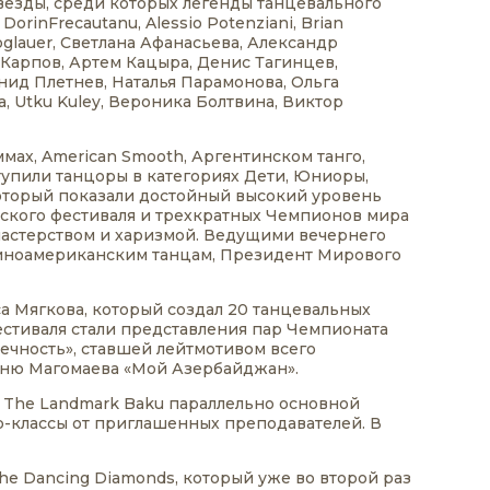
везды, среди которых легенды танцевального
DorinFrecautanu, Alessio Potenziani, Brian
 Zoglauer, Светлана Афанасьева, Александр
 Карпов, Артем Кацыра, Денис Тагинцев,
нид Плетнев, Наталья Парамонова, Ольга
, Utku Kuley, Вероника Болтвина, Виктор
ах, American Smooth, Аргентинском танго,
тупили танцоры в категориях Дети, Юниоры,
 который показали достойный высокий уровень
ьского фестиваля и трехкратных Чемпионов мира
 мастерством и харизмой. Ведущими вечернего
атиноамериканским танцам, Президент Мирового
 Мягкова, который создал 20 танцевальных
тиваля стали представления пар Чемпионата
чность», ставшей лейтмотивом всего
сню Магомаева «Мой Азербайджан».
я The Landmark Baku параллельно основной
тер-классы от приглашенных преподавателей. В
the Dancing Diamonds, который уже во второй раз