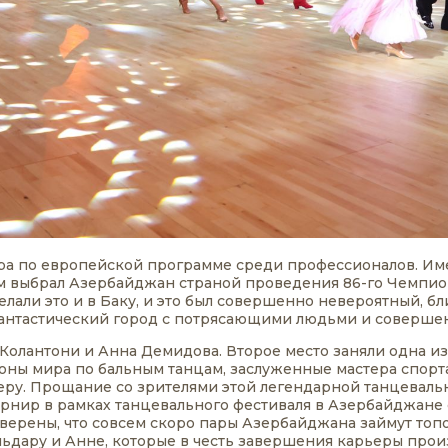
ира по европейской программе среди профессионалов. И
м выбрал Азербайджан страной проведения 86-го Чемпион
али это и в Баку, и это был совершенно невероятный, бл
 Фантастический город с потрясающими людьми и соверше
Колантони и Анна Демидова. Второе место заняли одна и
ны мира по бальным танцам, заслуженные мастера спорт
ру. Прощание со зрителями этой легендарной танцеваль
урнир в рамках танцевального фестиваля в Азербайджане 
Уверены, что совсем скоро пары Азербайджана займут топо
Эльдару и Анне, которые в честь завершения карьеры про