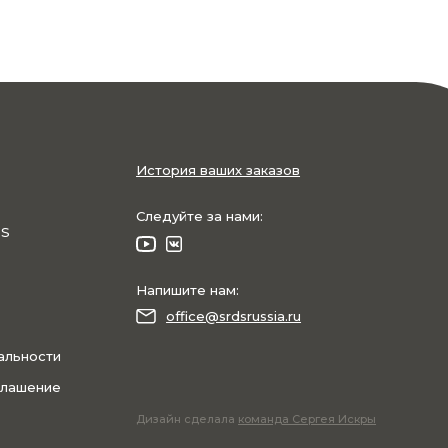
История ваших заказов
Следуйте за нами:
DS
Напишите нам:
office@srdsrussia.ru
альности
глашение
Дизайн сделала
команда Сергея Искры