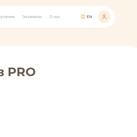
учение
Экзамены
О нас
EN
в PRO