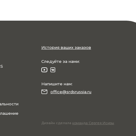
История ваших заказов
Следуйте за нами:
DS
Напишите нам:
office@srdsrussia.ru
альности
глашение
Дизайн сделала
команда Сергея Искры