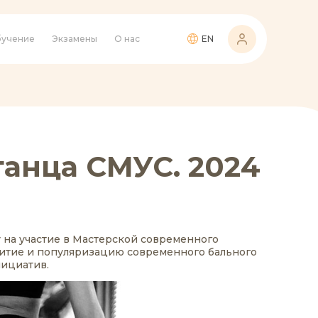
учение
Экзамены
О нас
EN
танца СМУС. 2024
у на участие в Мастерской современного
витие и популяризацию современного бального
нициатив.