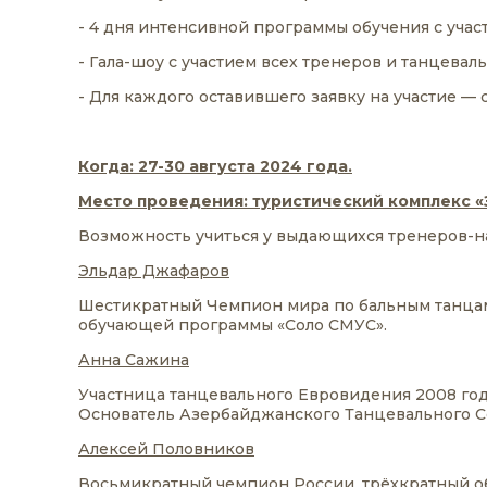
- 4 дня интенсивной программы обучения с учас
- Гала-шоу с участием всех тренеров и танцевал
- Для каждого оставившего заявку на участие —
Когда: 27-30 августа 2024 года.
Место проведения: туристический комплекс «З
Возможность учиться у выдающихся тренеров-н
Эльдар Джафаров
Шестикратный Чемпион мира по бальным танцам
обучающей программы «Соло СМУС».
Анна Сажина
Участница танцевального Евровидения 2008 год
Основатель Азербайджанского Танцевального С
Алексей Половников
Восьмикратный чемпион России, трёхкратный о