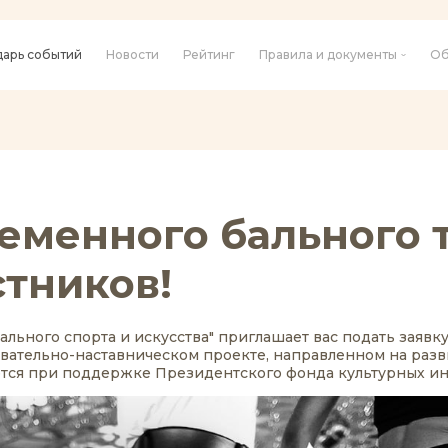
дарь событий
Новости
Рейтинг
Правила и документы
Об
еменного бального 
стников!
льного спорта и искусства" приглашает вас подать заявк
вательно-наставническом проекте, направленном на раз
ется при поддержке Президентского фонда культурных и