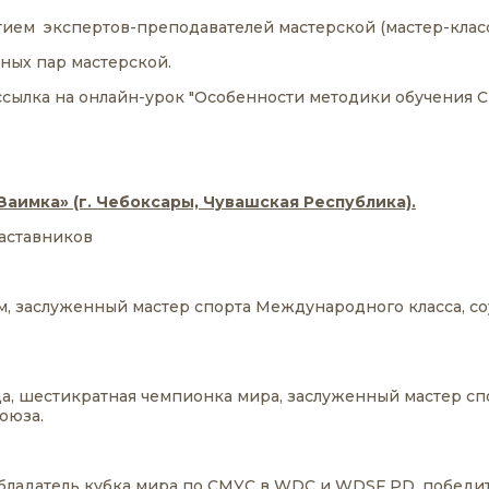
тием экспертов-преподавателей мастерской (мастер-класс
ьных пар мастерской.
 ссылка на онлайн-урок "Особенности методики обучения 
аимка» (г. Чебоксары, Чувашская Республика).
аставников
, заслуженный мастер спорта Международного класса, со
а, шестикратная чемпионка мира, заслуженный мастер сп
оюза.
бладатель кубка мира по СМУС в WDC и WDSF PD, победи