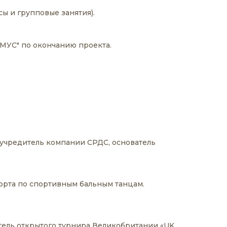
ы и групповые занятия).
СМУС" по окончанию проекта.
учредитель компании СРДС, основатель
орта по спортивным бальным танцам.
тель открытого турнира Великобритании «UK